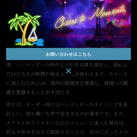
感
バーならではの魅力をスマートに味わう方法
バーには日常では味わえない独特の雰囲気と洗練された
お問い合わせはこちら
空気感があります。まず、静かな照明や落ち着いた音
楽、バーテンダーの所作などが非日常を演出し、訪れる
お問い合わせはこちら
だけで大人の時間が始まる感覚を味わえます。スマート
に楽しむためには、店内の雰囲気を尊重し、周囲への配
慮を意識することが大切です。
例えば、オーダー時にはバーテンダーのタイミングを見
計らい、落ち着いた声で注文するのが基本です。また、
カクテルやウイスキーなどのメニューに迷った場合は、
好みや気分を伝えて相談することで、自分にぴったりの