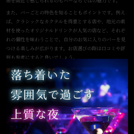
術を間近で感じられるのもバーならではの魅力です。
また、バーごとの特色を知ることもポイントです。例え
ば、クラシックなカクテルを得意とする店や、地元の素
材を使ったオリジナルドリンクが人気の店など、それぞ
れの個性を味わうことで、自分のお気に入りのバーを見
つける楽しみが広がります。お店選びの際は口コミや評
判も参考にすると良いでしょう。
さらに、バーでのマナーや暗黙のルールも押さえておく
と安心です。静かな雰囲気を大切にし、他のお客様への
配慮を忘れないことが、スマートな大人の過ごし方につ
ながります。こうしたポイントを意識することで、バー
の魅力を存分に味わうことができるでしょう。
スマートに楽しむバーの魅力を体