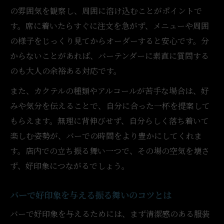
初めてのバーでも安心な入店マナーの基本
の雰囲気を観察し、周囲に溶け込むことがポイントで
バー初心者が知るべき注文と会話のポイン
す。席に着いたらすぐに注文を急がず、メニューや周囲
ト
の様子をじっくり見てからオーダーすると安心です。分
バー入門者が押さえたい基本ルールの解説
からないことがあれば、バーテンダーに素直に質問する
緊張せず楽しめるバー体験の始め方とは
のも大人の余裕ある対応です。
バーガイドが伝える初来店の不安解消法
また、カクテルの種類やアルコールが苦手な場合は、好
バーを満喫するための立ち居振る舞い
みや気分を伝えることで、自分に合った一杯を提案して
バーで好印象を与える自然な立ち居振る舞
もらえます。無理に背伸びせず、自分らしく落ち着いて
い
楽しむ姿勢が、バーでの時間をより豊かにしてくれま
す。店内での立ち振る舞い一つで、その場の空気を壊さ
大人が実践したいバーでのスマートな動作
ず、好印象につながるでしょう。
バーを満喫するための振る舞いと気配り
場の空気を読むバーでの振る舞いの心得
バーで好印象を与える振る舞いのコツとは
バーで心地よく過ごすための所作を身につ
バーで好印象を与えるためには、まず清潔感のある服装
ける