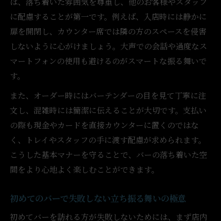
は、落ち着いた雰囲気を尊重し、他のお客様やスタッフ
バーを活用した大人の贅沢なひとときの演
に配慮することが第一です。例えば、入店時には静かに
出
扉を開閉し、カウンター席では隣の方のスペースを侵害
バーの魅力を引き出す過ごし方のポイント
しないように心がけましょう。大声での会話や過度なス
マートフォンの使用も避けるのがスマートな振る舞いで
スマートに楽しむバーの魅力を体感
す。
バーならではの魅力をスマートに味わう方
法
また、オーダー時にはバーテンダーの目を見て丁寧に注
大人に人気のバーの雰囲気と楽しみ方とは
文し、混雑時には簡潔に伝えることが大切です。支払い
の際も現金やカードを直接カウンターに置くのではな
バーで感じる非日常と大人の遊び心の発見
く、トレイやスタッフの手に渡す配慮が求められます。
スマートなバー体験で得られる新たな価値
こうした基本マナーを守ることで、バーの落ち着いた空
観
間をより心地よく楽しむことができます。
バーガイドが教える魅力的な楽しみ方のコ
ツ
初めてのバーで失敗しない立ち振る舞いの極意
初めてでも安心なバー入門ガイド
初めてバーを訪れる方が失敗しないためには、まず店内