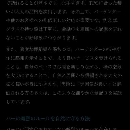
で訪れることが基本です。派手すぎず、TPOに合った装
洗練された雰囲気を味わうバー選び
いが大人の品格を演出します。その上で、バーテンダー
バー選びで重視したい雰囲気とポイント
や他のお客様への礼儀正しい対応が重要です。例えば、
大人が求める洗練されたバーの特徴とは
グラスを持つ際は丁寧に、会話中も周囲への配慮を忘れ
落ち着いたバーを見極める選び方のコツ
ないことが好印象につながります。
バーガイドが薦める雰囲気重視の選択基準
また、適度な距離感を保ちつつ、バーテンダーの技や所
特別な時間を過ごせるバーの見つけ方
作に感謝を示すことで、より良いサービスを受けられる
ことも。自分のペースでお酒を楽しみながら、場の空気
を大切にすることで、自然と周囲から信頼される大人の
振る舞いが身につきます。実際に「雰囲気が良い」と評
価される方の多くは、このような細やかな気配りを実践
しています。
バーの暗黙のルールを自然に守る方法
バーには明文化されていない暗黙のルールが存在しま