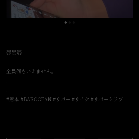
.
😇😇😇
全員何もいえません。
.
.
#熊本 #BAROCEAN #サパー #サイケ #サパークラブ