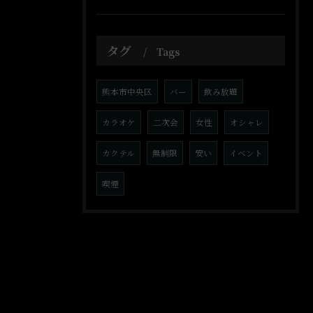
タグ
Tags
熊本市中央区
バー
飲み放題
カラオケ
二次会
女性
オシャレ
カクテル
無制限
安い
イベント
喫煙