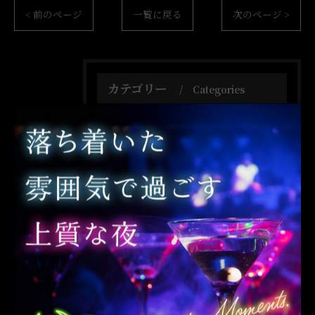
< 前のページ
一覧に戻る
次のページ >
カテゴリー
Categories
全てのカテゴリー
BAR BEACH
BAR OCEAN
一人飲み
貸切
団体
朝まで
デート